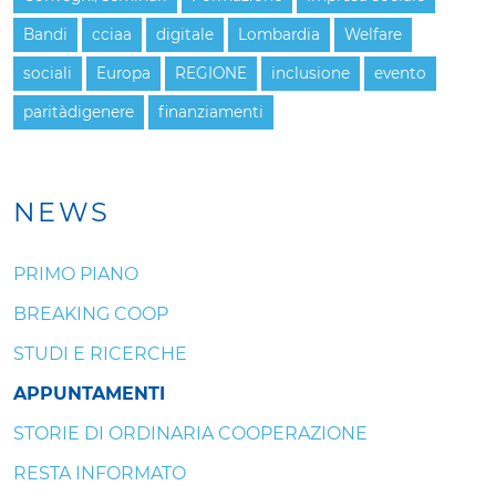
Bandi
cciaa
digitale
Lombardia
Welfare
sociali
Europa
REGIONE
inclusione
evento
paritàdigenere
finanziamenti
NEWS
PRIMO PIANO
BREAKING COOP
STUDI E RICERCHE
APPUNTAMENTI
STORIE DI ORDINARIA COOPERAZIONE
RESTA INFORMATO