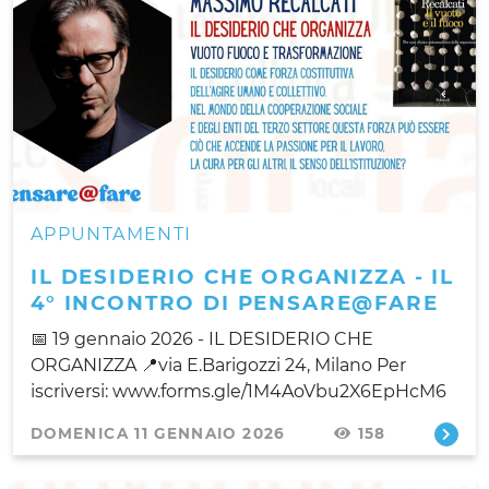
APPUNTAMENTI
IL DESIDERIO CHE ORGANIZZA - IL
4° INCONTRO DI PENSARE@FARE
📅 19 gennaio 2026 - IL DESIDERIO CHE
ORGANIZZA 📍via E.Barigozzi 24, Milano Per
iscriversi: www.forms.gle/1M4AoVbu2X6EpHcM6
DOMENICA 11 GENNAIO 2026
158