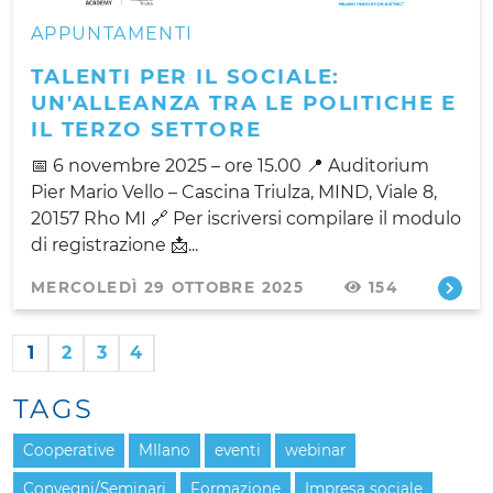
APPUNTAMENTI
TALENTI PER IL SOCIALE:
UN'ALLEANZA TRA LE POLITICHE E
IL TERZO SETTORE
📅 6 novembre 2025 – ore 15.00 📍 Auditorium
Pier Mario Vello – Cascina Triulza, MIND, Viale 8,
20157 Rho MI 🔗 Per iscriversi compilare il modulo
di registrazione 📩...
MERCOLEDÌ 29 OTTOBRE 2025
154
1
2
3
4
TAGS
Cooperative
MIlano
eventi
webinar
Convegni/Seminari
Formazione
Impresa sociale