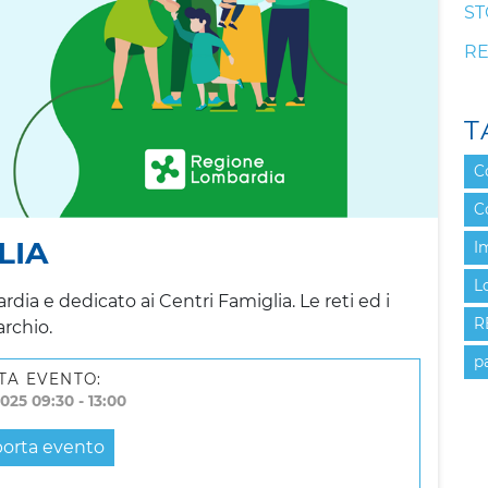
ST
RE
T
C
C
LIA
I
L
 e dedicato ai Centri Famiglia. Le reti ed i
R
archio.
p
TA EVENTO:
025 09:30 - 13:00
orta evento