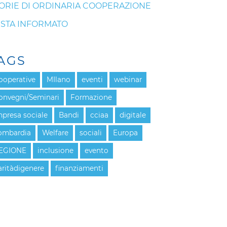
ORIE DI ORDINARIA COOPERAZIONE
STA INFORMATO
AGS
ooperative
MIlano
eventi
webinar
onvegni/Seminari
Formazione
mpresa sociale
Bandi
cciaa
digitale
ombardia
Welfare
sociali
Europa
EGIONE
inclusione
evento
aritàdigenere
finanziamenti