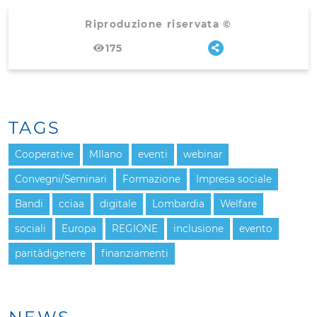
Riproduzione riservata ©
175
TAGS
Cooperative
MIlano
eventi
webinar
Convegni/Seminari
Formazione
Impresa sociale
Bandi
cciaa
digitale
Lombardia
Welfare
sociali
Europa
REGIONE
inclusione
evento
paritàdigenere
finanziamenti