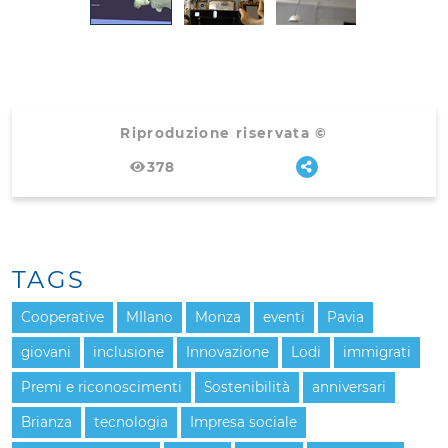
Riproduzione riservata ©
378
TAGS
Cooperative
MIlano
Monza
eventi
Pavia
giovani
inclusione
Innovazione
Lodi
immigrati
Premi e riconoscimenti
Sostenibilità
anniversari
Brianza
tecnologia
Impresa sociale