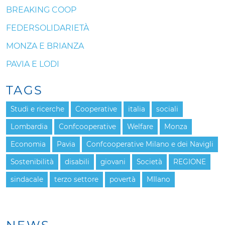
BREAKING COOP
FEDERSOLIDARIETÀ
MONZA E BRIANZA
PAVIA E LODI
TAGS
Studi e ricerche
Cooperative
italia
sociali
Lombardia
Confcooperative
Welfare
Monza
Economia
Pavia
Confcooperative Milano e dei Navigli
Sostenibilità
disabili
giovani
Società
REGIONE
sindacale
terzo settore
povertà
MIlano